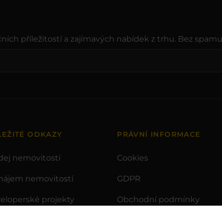
ních příležitostí a zajímavých nabídek z trhu. Bez spamu
LEŽITÉ ODKAZY
PRÁVNÍ INFORMACE
dej nemovitostí
Cookies
nájem nemovitostí
GDPR
eloperské projekty
Obchodní podmínky
žby
Whistleblowing