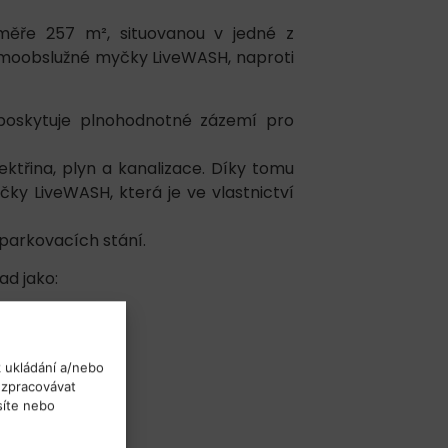
měře 257 m², situovanou v jedné z
 samoobslužné myčky LiveWASH, naproti
 poskytuje plnohodnotné zázemí pro
ktřina, plyn a kanalizace. Díky tomu
čky LiveWASH, která je ve vlastnictví
parkovacích stání.
ad jako:
k ukládání a/nebo
 zpracovávat
síte nebo