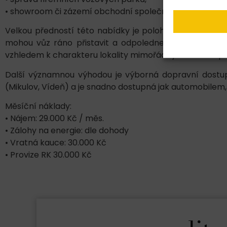
• showroom či zázemí obchodní společnosti.
Velkou předností této nabídky je poloha v bezprostřed
mohou vůz ráno přistavit a odpoledne si jej vyzvedn
vzhledem k charakteru lokality mimořádný obchodní po
Další významnou výhodou je výborná dopravní dostupno
(Mikulov, Vídeň) a je snadno dostupná jak automobile
Měsíční náklady:
• Nájem: 29.000 Kč / měs.
• Zálohy na energie: dle dohody
• Vratná kauce: 30.000 Kč
• Provize RK 30.000 Kč