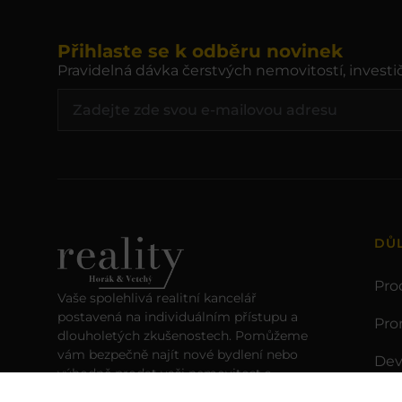
Přihlaste se k odběru novinek
Pravidelná dávka čerstvých nemovitostí, investič
DŮ
Pro
Vaše spolehlivá realitní kancelář
postavená na individuálním přístupu a
Pro
dlouholetých zkušenostech. Pomůžeme
vám bezpečně najít nové bydlení nebo
Dev
výhodně prodat vaši nemovitost s
kompletním servisem.
Slu