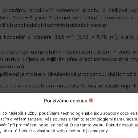
 pronájmu atraktivní komerční plochu o celkové vý
i Polní, Brno – Štýřice. Pozemek se nachází přímo vedle
lších obchodních i administrativních center.
á kancelář o výměře 33,5 m² (5,78 × 5,78 m), která
 disponuje kompletními inženýrskými sítěmi – voda, ele
h aktivit. Příjezd je zajištěn přes areál samoobslužné my
 zákazníků.
 přičemž je možné si dlouhodobě pronajmout dalších až 5 
tomotive a služeb pro motoristy. Nabízí se využití napříkl
Používáme cookies
 co nejlepší služby, používáme technologie jako jsou soubory cookies 
macím o vašem zařízení. Váš souhlas s těmito technologiemi nám umožní
hování při procházení nebo jedinečná ID na tomto webu. Pokud nesouhla
s, některé funkce a vlastnosti webu mohou být omezeny.