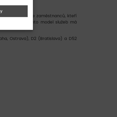
by
olí pracují tisíce zaměstnanců, kteří
ilingu. Právě tento model služeb má
aha, Ostrava), D2 (Bratislava) a D52