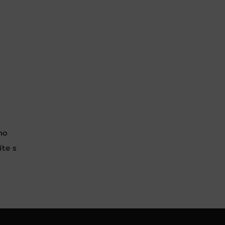
ho
te s