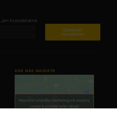
, jen to podstatné.
Odebírat
newsletter
KDE NÁS NAJDETE
Klepnutím přijměte marketingové soubory
cookie a povolte tento obsah