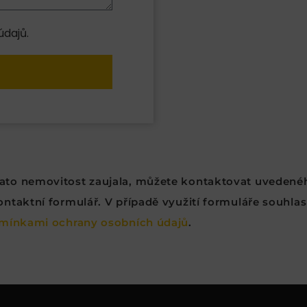
dajů.
 tato nemovitost zaujala, můžete kontaktovat uvedené
taktní formulář. V případě využití formuláře souhlasí
mínkami ochrany osobních údajů
.