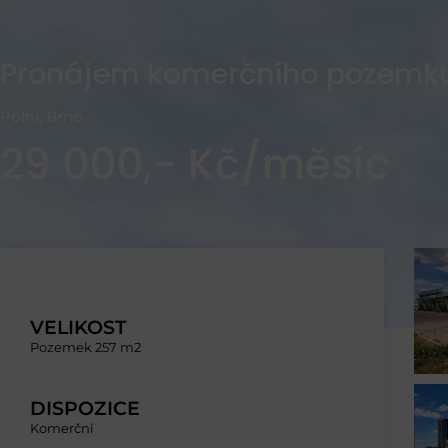
Pronájem komerčního pozemku
Polní, Brno
29 000,- Kč/měsíc
VELIKOST
Pozemek 257 m2
DISPOZICE
Komerční