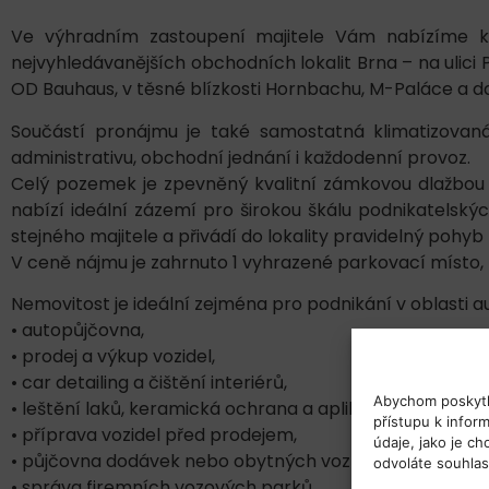
Ve výhradním zastoupení majitele Vám nabízíme k
nejvyhledávanějších obchodních lokalit Brna – na ulic
OD Bauhaus, v těsné blízkosti Hornbachu, M-Paláce a da
Součástí pronájmu je také samostatná klimatizovan
administrativu, obchodní jednání i každodenní provoz.
Celý pozemek je zpevněný kvalitní zámkovou dlažbou a
nabízí ideální zázemí pro širokou škálu podnikatelskýc
stejného majitele a přivádí do lokality pravidelný pohyb
V ceně nájmu je zahrnuto 1 vyhrazené parkovací místo,
Nemovitost je ideální zejména pro podnikání v oblasti au
• autopůjčovna,
• prodej a výkup vozidel,
• car detailing a čištění interiérů,
Abychom poskytli
• leštění laků, keramická ochrana a aplikace PPF fólií,
přístupu k infor
• příprava vozidel před prodejem,
údaje, jako je c
• půjčovna dodávek nebo obytných vozů,
odvoláte souhla
• správa firemních vozových parků,