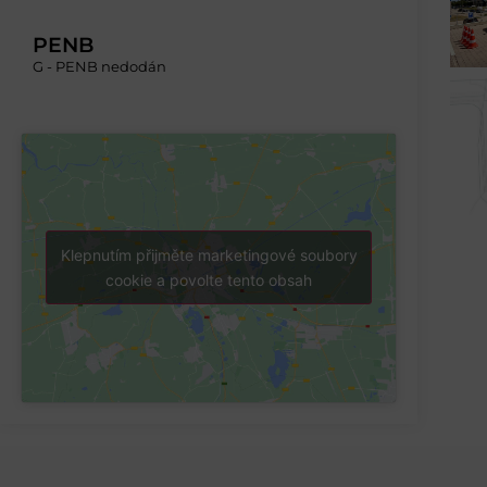
PENB
G - PENB nedodán
Klepnutím přijměte marketingové soubory
cookie a povolte tento obsah