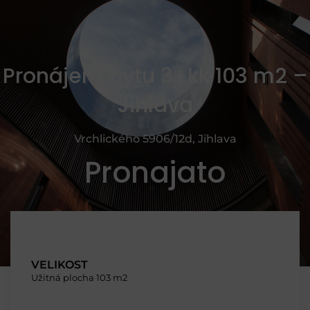
Pronájem bytu 3+kk 103 m2 –
Jihlava
Vrchlického 5906/12d, Jihlava
Pronajato
VELIKOST
Užitná plocha 103 m2