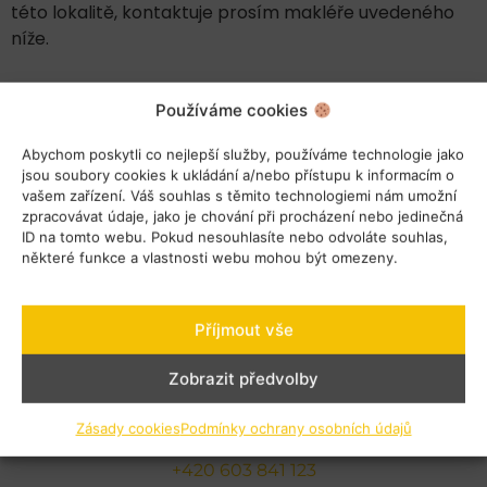
této lokalitě, kontaktuje prosím makléře uvedeného
níže.
Používáme cookies
Abychom poskytli co nejlepší služby, používáme technologie jako
jsou soubory cookies k ukládání a/nebo přístupu k informacím o
vašem zařízení. Váš souhlas s těmito technologiemi nám umožní
zpracovávat údaje, jako je chování při procházení nebo jedinečná
ID na tomto webu. Pokud nesouhlasíte nebo odvoláte souhlas,
některé funkce a vlastnosti webu mohou být omezeny.
Příjmout vše
Zobrazit předvolby
Ing. Pavel Vetchý
Zásady cookies
Podmínky ochrany osobních údajů
vetchy@hvreality.cz
+420 603 841 123