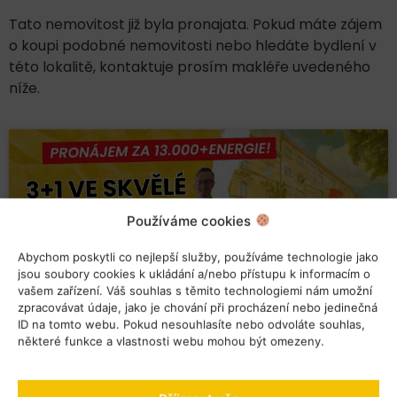
Tato nemovitost již byla pronajata. Pokud máte zájem
o koupi podobné nemovitosti nebo hledáte bydlení v
této lokalitě, kontaktuje prosím makléře uvedeného
níže.
Používáme cookies
Klepnutím přijměte marketingové soubory
cookie a povolte tento obsah
Abychom poskytli co nejlepší služby, používáme technologie jako
jsou soubory cookies k ukládání a/nebo přístupu k informacím o
vašem zařízení. Váš souhlas s těmito technologiemi nám umožní
zpracovávat údaje, jako je chování při procházení nebo jedinečná
ID na tomto webu. Pokud nesouhlasíte nebo odvoláte souhlas,
některé funkce a vlastnosti webu mohou být omezeny.