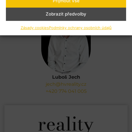
Příjmout vše
Zobrazit předvolby
Zásady cookies
Podmínky ochrany osobních údajů
Luboš Jech
jech@hvreality.cz
+420 774 041 005