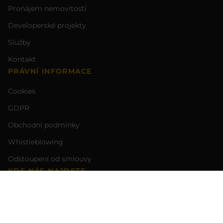
Pronájem nemovitostí
Developerské projekty
Služby
Kontakt
PRÁVNÍ INFORMACE
Cookies
GDPR
Obchodní podmínky
Whistleblowing
Odstoupení od smlouvy
KDE NÁS NAJDETE