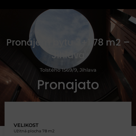
Pronájem bytu 3+1 78 m2 –
Jihlava
Tolstého 1569/9, Jihlava
Pronajato
VELIKOST
Užitná plocha 78 m2