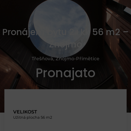
Pronájem bytu 2+kk 56 m2 –
Znojmo
Třešňová, Znojmo-Přímětice
Pronajato
VELIKOST
Užitná plocha 56 m2