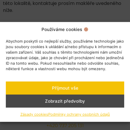
této lokalitě, kontaktuje prosím makléře uvedeného
níže.
Používáme cookies
Abychom poskytli co nejlepší služby, používáme technologie jako
jsou soubory cookies k ukládání a/nebo přístupu k informacím o
vašem zařízení. Váš souhlas s těmito technologiemi nám umožní
zpracovávat údaje, jako je chování při procházení nebo jedinečná
ID na tomto webu. Pokud nesouhlasíte nebo odvoláte souhlas,
některé funkce a vlastnosti webu mohou být omezeny.
Příjmout vše
Zobrazit předvolby
Stanislav Horák
Zásady cookies
Podmínky ochrany osobních údajů
horak@hvreality.cz
+420 737 205 131