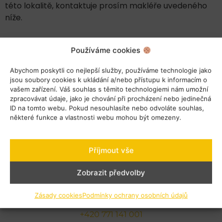
této lokalitě, kontaktuje prosím makléře uvedeného
níže.
Používáme cookies
Abychom poskytli co nejlepší služby, používáme technologie jako
jsou soubory cookies k ukládání a/nebo přístupu k informacím o
vašem zařízení. Váš souhlas s těmito technologiemi nám umožní
zpracovávat údaje, jako je chování při procházení nebo jedinečná
ID na tomto webu. Pokud nesouhlasíte nebo odvoláte souhlas,
některé funkce a vlastnosti webu mohou být omezeny.
Příjmout vše
Zobrazit předvolby
Petr Černický
Zásady cookies
Podmínky ochrany osobních údajů
cernicky@hvreality.cz
+420 771 141 001