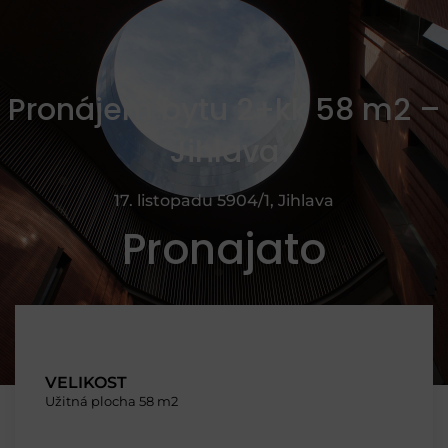
Pronájem bytu 2+kk 58 m2 –
Jihlava
17. listopadu 5904/1, Jihlava
Pronajato
VELIKOST
Užitná plocha 58 m2