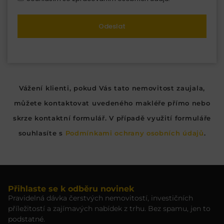
Odeslat
Vážení klienti, pokud Vás tato nemovitost zaujala,
můžete kontaktovat uvedeného makléře přímo nebo
skrze kontaktní formulář. V případě využití formuláře
souhlasíte s
Podmínkami ochrany osobních údajů
.
Přihlaste se k odběru novinek
Pravidelná dávka čerstvých nemovitostí, investičních
příležitostí a zajímavých nabídek z trhu. Bez spamu, jen to
podstatné.