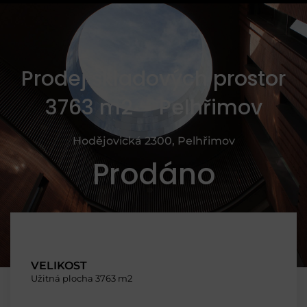
Prodej skladových prostor
3763 m2 – Pelhřimov
Hodějovická 2300, Pelhřimov
Prodáno
VELIKOST
Užitná plocha 3763 m2