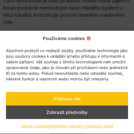
Tato nemovitost již byla prodána. Pokud máte zájem o
koupi podobné nemovitosti nebo hledáte bydlení v
této lokalitě, kontaktuje prosím makléře uvedeného
níže.
Používáme cookies
Abychom poskytli co nejlepší služby, používáme technologie jako
jsou soubory cookies k ukládání a/nebo přístupu k informacím o
vašem zařízení. Váš souhlas s těmito technologiemi nám umožní
zpracovávat údaje, jako je chování při procházení nebo jedinečná
Klepnutím přijměte marketingové soubory
ID na tomto webu. Pokud nesouhlasíte nebo odvoláte souhlas,
cookie a povolte tento obsah
některé funkce a vlastnosti webu mohou být omezeny.
Příjmout vše
Zobrazit předvolby
Zásady cookies
Podmínky ochrany osobních údajů