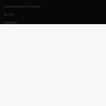
Developerské projekty
Služby
Kontakt
PRÁVNÍ INFORMACE
Cookies
GDPR
Obchodní podmínky
Whistleblowing
Odstoupení od smlouvy
KDE NÁS NAJDETE