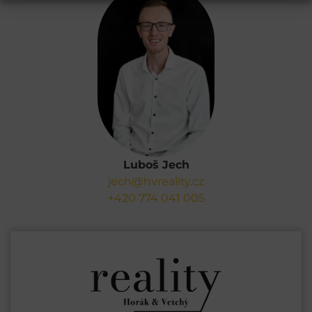
Luboš Jech
jech@hvreality.cz
+420 774 041 005