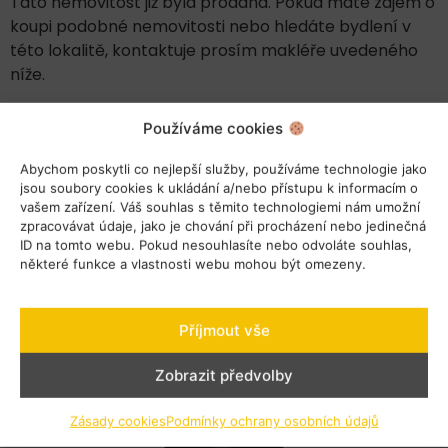
Tato nemovitost již byla prodána. Pokud máte zájem o
koupi podobné nemovitosti nebo hledáte bydlení v
této lokalitě, kontaktuje prosím makléře uvedeného
níže.
Používáme cookies
Abychom poskytli co nejlepší služby, používáme technologie jako
jsou soubory cookies k ukládání a/nebo přístupu k informacím o
vašem zařízení. Váš souhlas s těmito technologiemi nám umožní
zpracovávat údaje, jako je chování při procházení nebo jedinečná
Klepnutím přijměte marketingové soubory
ID na tomto webu. Pokud nesouhlasíte nebo odvoláte souhlas,
cookie a povolte tento obsah
některé funkce a vlastnosti webu mohou být omezeny.
Příjmout vše
Zobrazit předvolby
Zásady cookies
Podmínky ochrany osobních údajů