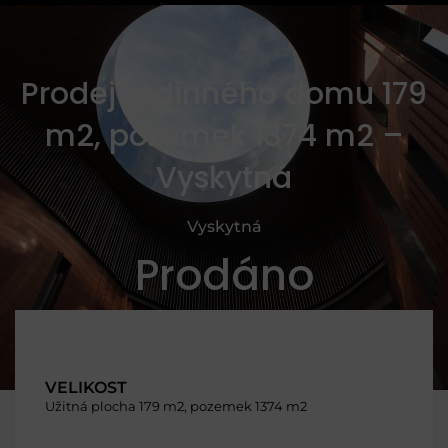
Prodej rodinného domu 179
m2, pozemek 1374 m2 –
Vyskytná
Vyskytná
Prodáno
VELIKOST
Užitná plocha 179 m2, pozemek 1374 m2