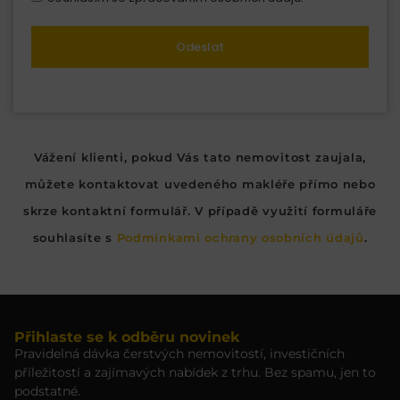
Odeslat
Vážení klienti, pokud Vás tato nemovitost zaujala,
můžete kontaktovat uvedeného makléře přímo nebo
skrze kontaktní formulář. V případě využití formuláře
souhlasíte s
Podmínkami ochrany osobních údajů
.
Přihlaste se k odběru novinek
Pravidelná dávka čerstvých nemovitostí, investičních
příležitostí a zajímavých nabídek z trhu. Bez spamu, jen to
podstatné.