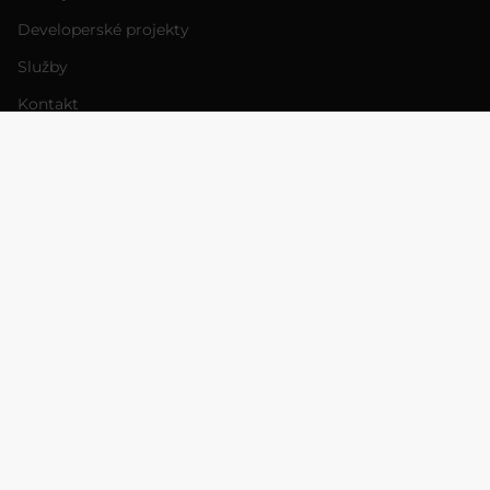
Developerské projekty
Služby
Kontakt
PRÁVNÍ INFORMACE
Cookies
GDPR
Obchodní podmínky
Whistleblowing
Odstoupení od smlouvy
KDE NÁS NAJDETE