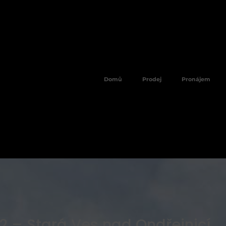
Domů
Prodej
Pronájem
2 – Stará Ves nad Ondřejnicí