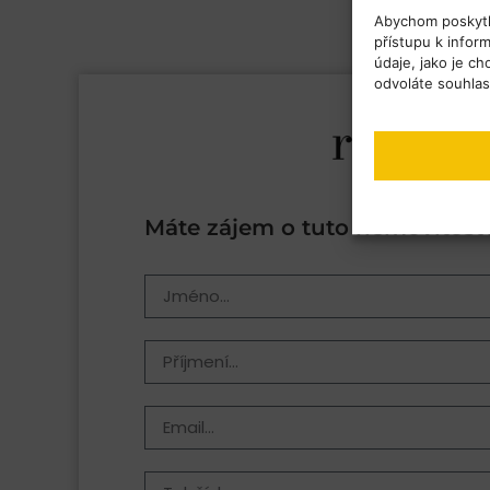
Abychom poskytli
přístupu k infor
údaje, jako je c
odvoláte souhla
Máte zájem o tuto nemovitost