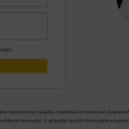
dajů.
 tato nemovitost zaujala, můžete kontaktovat uvedené
taktní formulář. V případě využití formuláře souhlasí