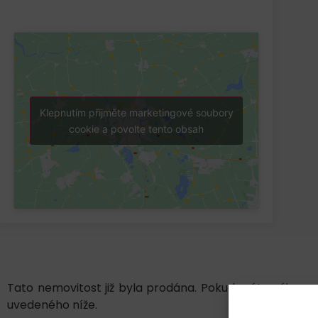
Klepnutím přijměte marketingové soubory
cookie a povolte tento obsah
Tato nemovitost již byla prodána. Pokud máte zájem o
uvedeného níže.