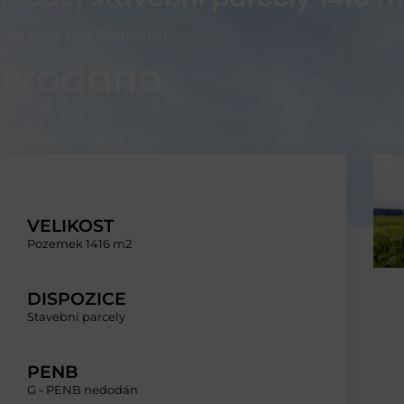
Stará Ves nad Ondřejnicí
Prodáno
VELIKOST
Pozemek 1416 m2
DISPOZICE
Stavební parcely
PENB
G - PENB nedodán