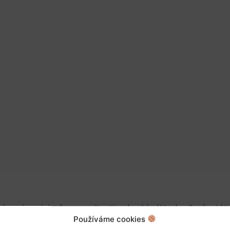
 koupi podobné nemovitosti nebo hledáte bydlení v této
Používáme cookies