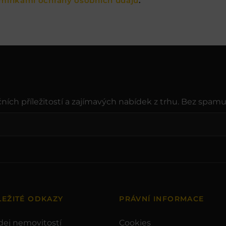
mínkami ochrany osobních údajů
.
ních příležitostí a zajímavých nabídek z trhu. Bez spamu
LEŽITÉ ODKAZY
PRÁVNÍ INFORMACE
dej nemovitostí
Cookies