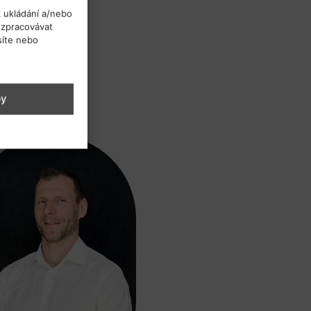
k ukládání a/nebo
 zpracovávat
síte nebo
by