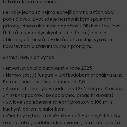
Lokalita, která má jméno
Perná je jednou z nejmalebnějších vinařských obcí
pod Pálavou. Život zde je harmonickým spojením
přírody, vína a aktivního odpočinku. Blízkost Mikulova
(5 km) a Novomlýnských nádrží (3 km) z ní činí
oblíbený cíl turistů i cyklistů, což zajišťuje vysokou
návštěvnost a stabilní výnos z pronájmu.
Shrnutí hlavních výhod
• Novostavba zkolaudovaná v roce 2025
• Nemovitost již funguje v krátkodobém pronájmu a na
Booking.com dosahuje hodnocení 9,6
• 4 samostatné bytové jednotky (2× 2+kk pro 4 osoby,
2× 3+kk v podkroví se společnou předsíní a lodžií)
• Stylové společenské sklepní prostory o 108 m² s
kuchyní, barem a salonkem
• Všechny byty jsou plně vybavené – kuchyňské linky
se spotřebiči, nádobím, kávovarem, varnou konvicí a