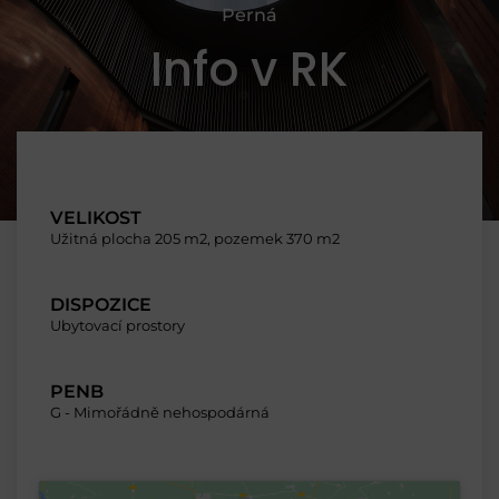
Perná
Info v RK
VELIKOST
Užitná plocha 205 m2, pozemek 370 m2
DISPOZICE
Ubytovací prostory
PENB
G - Mimořádně nehospodárná