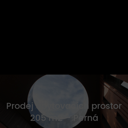
Prodej ubytovacích prostor
205 m2 – Perná