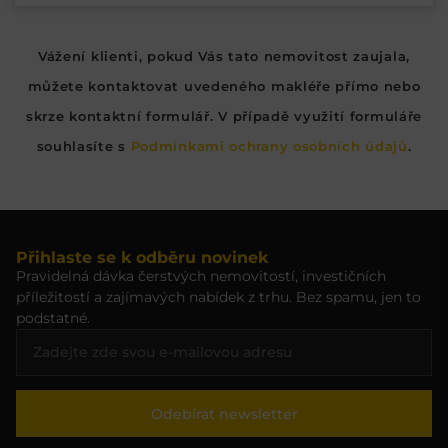
Vážení klienti, pokud Vás tato nemovitost zaujala,
můžete kontaktovat uvedeného makléře přímo nebo
skrze kontaktní formulář. V případě využití formuláře
souhlasíte s
Podmínkami ochrany osobních údajů
.
Přihlaste se k odběru novinek
Pravidelná dávka čerstvých nemovitostí, investičních
příležitostí a zajímavých nabídek z trhu. Bez spamu, jen to
podstatné.
Odebírat newsletter