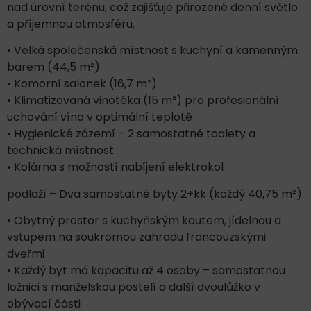
nad úrovní terénu, což zajišťuje přirozené denní světlo
a příjemnou atmosféru.
• Velká společenská místnost s kuchyní a kamenným
barem (44,5 m²)
• Komorní salonek (16,7 m²)
• Klimatizovaná vinotéka (15 m²) pro profesionální
uchování vína v optimální teplotě
• Hygienické zázemí – 2 samostatné toalety a
technická místnost
• Kolárna s možností nabíjení elektrokol
podlaží – Dva samostatné byty 2+kk (každý 40,75 m²)
• Obytný prostor s kuchyňským koutem, jídelnou a
vstupem na soukromou zahradu francouzskými
dveřmi
• Každý byt má kapacitu až 4 osoby – samostatnou
ložnici s manželskou postelí a další dvoulůžko v
obývací části