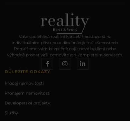
Vaše spolehlivá realitní kancelář postavená na
individuálním přístupu a dlouholetých zkušenostech.
Pomůžeme vám bezpečně najít nové bydlení nebo
výhodně prodat vaši nemovitost s kompletním servisem.
DŮLEŽITÉ ODKAZY
Prodej nemovitostí
Pronájem nemovitostí
Developerské projekty
Služby
Kontakt
PRÁVNÍ INFORMACE