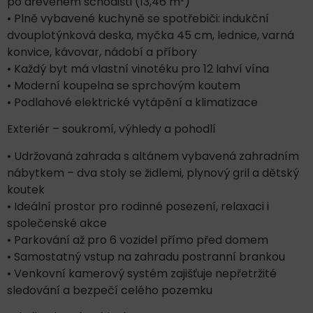
po dřevěném schodišti (13,46 m²)
• Plně vybavené kuchyně se spotřebiči: indukční
dvouplotýnková deska, myčka 45 cm, lednice, varná
konvice, kávovar, nádobí a příbory
• Každý byt má vlastní vinotéku pro 12 lahví vína
• Moderní koupelna se sprchovým koutem
• Podlahové elektrické vytápění a klimatizace
Exteriér – soukromí, výhledy a pohodlí
• Udržovaná zahrada s altánem vybavená zahradním
nábytkem – dva stoly se židlemi, plynový gril a dětský
koutek
• Ideální prostor pro rodinné posezení, relaxaci i
společenské akce
• Parkování až pro 6 vozidel přímo před domem
• Samostatný vstup na zahradu postranní brankou
• Venkovní kamerový systém zajišťuje nepřetržité
sledování a bezpečí celého pozemku