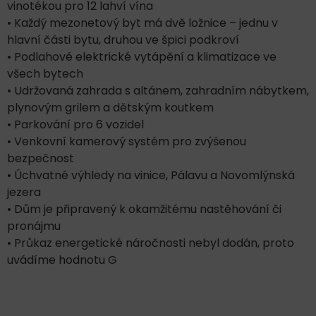
vinotékou pro 12 lahví vína
• Každý mezonetový byt má dvě ložnice – jednu v
hlavní části bytu, druhou ve špici podkroví
• Podlahové elektrické vytápění a klimatizace ve
všech bytech
• Udržovaná zahrada s altánem, zahradním nábytkem,
plynovým grilem a dětským koutkem
• Parkování pro 6 vozidel
• Venkovní kamerový systém pro zvýšenou
bezpečnost
• Úchvatné výhledy na vinice, Pálavu a Novomlýnská
jezera
• Dům je připravený k okamžitému nastěhování či
pronájmu
• Průkaz energetické náročnosti nebyl dodán, proto
uvádíme hodnotu G