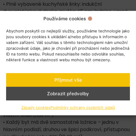
• Plně vybavené kuchyňské linky: indukční
dvouplotýnková deska, myčka 45 cm, lednice, varná
konvice, kávovar, nádobí a příbory
Používáme cookies
• Každý byt má vlastní vinotéku pro 12 lahví vína
Abychom poskytli co nejlepší služby, používáme technologie jako
• Podlahové elektrické vytápění a klimatizace pro
jsou soubory cookies k ukládání a/nebo přístupu k informacím o
maximální komfort
vašem zařízení. Váš souhlas s těmito technologiemi nám umožní
zpracovávat údaje, jako je chování při procházení nebo jedinečná
podlaží – Dva byty 3+kk v podkroví se společnou
ID na tomto webu. Pokud nesouhlasíte nebo odvoláte souhlas,
předsíní (každý byt o ploše 48,26 m² včetně
některé funkce a vlastnosti webu mohou být omezeny.
podkrovní ložnice + lodžie 10,8 m²)
• Celé podlaží se nachází v podkroví, kde jsou dva
Příjmout vše
samostatné byty 3+kk přístupné ze společné
předsíně
Zobrazit předvolby
• Spodní obytná část každého bytu (34,8 m²) zahrnuje
kuchyňský kout, jídelní a obývací zónu s přístupem na
Zásady cookies
Podmínky ochrany osobních údajů
vlastní lodžii (10,8 m²)
• Každý byt má dvě samostatné ložnice – jednu v
hlavním podlaží, druhou ve špici podkroví, přístupnou