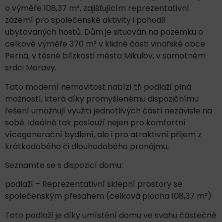
o výměře 108,37 m², zajišťujícím reprezentativní
zázemí pro společenské aktivity i pohodlí
ubytovaných hostů. Dům je situován na pozemku o
celkové výměře 370 m² v klidné části vinařské obce
Perná, v těsné blízkosti města Mikulov, v samotném
srdci Moravy.
Tato moderní nemovitost nabízí tři podlaží plná
možností, která díky promyšlenému dispozičnímu
řešení umožňují využití jednotlivých částí nezávisle na
sobě. Ideálně tak poslouží nejen pro komfortní
vícegenerační bydlení, ale i pro atraktivní příjem z
krátkodobého či dlouhodobého pronájmu.
Seznamte se s dispozicí domu:
podlaží – Reprezentativní sklepní prostory se
společenským přesahem (celková plocha 108,37 m²)
Toto podlaží je díky umístění domu ve svahu částečně