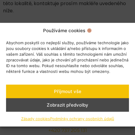
této lokalitě, kontaktuje prosím makléře uvedeného
níže.
Používáme cookies
Abychom poskytli co nejlepší služby, používáme technologie jako
jsou soubory cookies k ukládání a/nebo přístupu k informacím o
vašem zařízení. Váš souhlas s těmito technologiemi nám umožní
zpracovávat údaje, jako je chování při procházení nebo jedinečná
ID na tomto webu. Pokud nesouhlasíte nebo odvoláte souhlas,
některé funkce a vlastnosti webu mohou být omezeny.
Příjmout vše
Zobrazit předvolby
Stanislav Horák
Zásady cookies
Podmínky ochrany osobních údajů
horak@hvreality.cz
+420 737 205 131