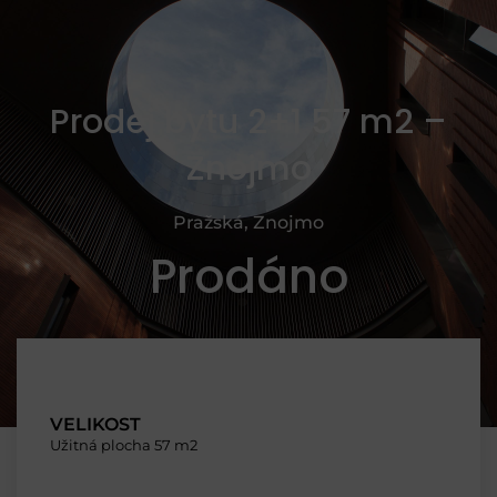
Prodej bytu 2+1 57 m2 –
Znojmo
Pražská, Znojmo
Prodáno
VELIKOST
Užitná plocha 57 m2