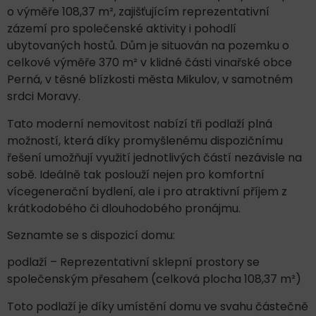
o výměře 108,37 m², zajišťujícím reprezentativní
zázemí pro společenské aktivity i pohodlí
ubytovaných hostů. Dům je situován na pozemku o
celkové výměře 370 m² v klidné části vinařské obce
Perná, v těsné blízkosti města Mikulov, v samotném
srdci Moravy.
Tato moderní nemovitost nabízí tři podlaží plná
možností, která díky promyšlenému dispozičnímu
řešení umožňují využití jednotlivých částí nezávisle na
sobě. Ideálně tak poslouží nejen pro komfortní
vícegenerační bydlení, ale i pro atraktivní příjem z
krátkodobého či dlouhodobého pronájmu.
Seznamte se s dispozicí domu:
podlaží – Reprezentativní sklepní prostory se
společenským přesahem (celková plocha 108,37 m²)
Toto podlaží je díky umístění domu ve svahu částečně