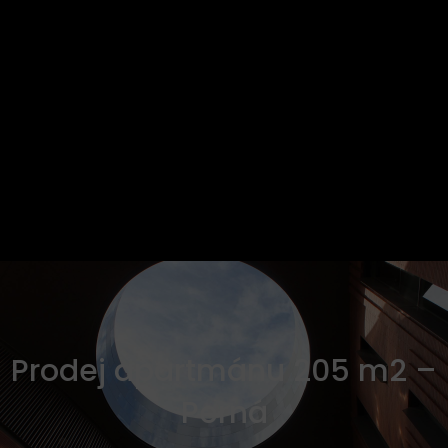
Prodej apartmánu 205 m2 –
Perná