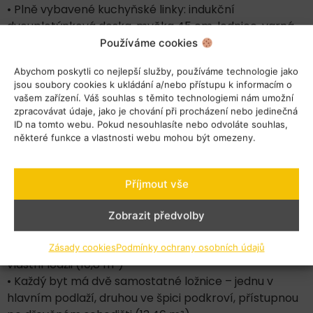
• Plně vybavené kuchyňské linky: indukční
dvouplotýnková deska, myčka 45 cm, lednice, varná
konvice, kávovar, nádobí a příbory
Používáme cookies
• Každý byt má vlastní vinotéku pro 12 lahví vína
Abychom poskytli co nejlepší služby, používáme technologie jako
• Podlahové elektrické vytápění a klimatizace pro
jsou soubory cookies k ukládání a/nebo přístupu k informacím o
maximální komfort
vašem zařízení. Váš souhlas s těmito technologiemi nám umožní
zpracovávat údaje, jako je chování při procházení nebo jedinečná
podlaží – Dva byty 3+kk v podkroví se společnou
ID na tomto webu. Pokud nesouhlasíte nebo odvoláte souhlas,
předsíní (každý byt o ploše 48,26 m² včetně
některé funkce a vlastnosti webu mohou být omezeny.
podkrovní ložnice + lodžie 10,8 m²)
• Celé podlaží se nachází v podkroví, kde jsou dva
Příjmout vše
samostatné byty 3+kk přístupné ze společné
předsíně
Zobrazit předvolby
• Spodní obytná část každého bytu (34,8 m²) zahrnuje
kuchyňský kout, jídelní a obývací zónu s přístupem na
Zásady cookies
Podmínky ochrany osobních údajů
vlastní lodžii (10,8 m²)
• Každý byt má dvě samostatné ložnice – jednu v
hlavním podlaží, druhou ve špici podkroví, přístupnou