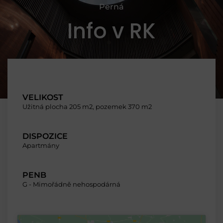
Perná
Info v RK
VELIKOST
Užitná plocha 205 m2, pozemek 370 m2
DISPOZICE
Apartmány
PENB
G - Mimořádně nehospodárná