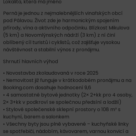
Lokalita, která má jméno
Perná je jednou z nejmalebnějších vinařských obcí
pod Pálavou. Život zde je harmonickým spojením
přírody, vína a aktivního odpočinku. Blízkost Mikulova
(5 km) a Novomlýnských nádrží (3 km) z ní činí
oblíbený cíl turistů i cyklistů, což zajišťuje vysokou
návštěvnost a stabilní výnos z pronájmu.
Shrnutí hlavních výhod
• Novostavba zkolaudovaná v roce 2025
• Nemovitost již funguje v krátkodobém pronájmu a na
Booking.com dosahuje hodnocení 9,6
• 4 samostatné bytové jednotky (2× 2+kk pro 4 osoby,
2× 3+kk v podkroví se společnou předsíní a lodžií)
• Stylové společenské sklepní prostory o 108 m² s
kuchyní, barem a salonkem
• Všechny byty jsou plně vybavené – kuchyňské linky
se spotřebiči, nádobím, kávovarem, varnou konvicí a