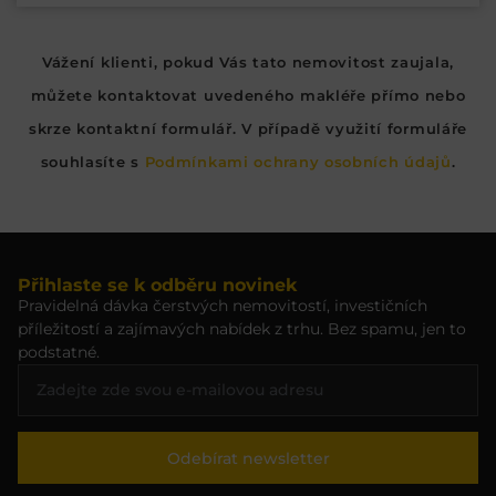
Vážení klienti, pokud Vás tato nemovitost zaujala,
můžete kontaktovat uvedeného makléře přímo nebo
skrze kontaktní formulář. V případě využití formuláře
souhlasíte s
Podmínkami ochrany osobních údajů
.
Přihlaste se k odběru novinek
Pravidelná dávka čerstvých nemovitostí, investičních
příležitostí a zajímavých nabídek z trhu. Bez spamu, jen to
podstatné.
Odebírat newsletter