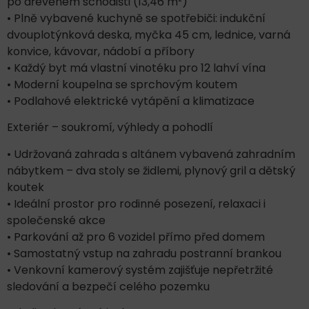
po dřevěném schodišti (13,46 m²)
• Plně vybavené kuchyně se spotřebiči: indukční
dvouplotýnková deska, myčka 45 cm, lednice, varná
konvice, kávovar, nádobí a příbory
• Každý byt má vlastní vinotéku pro 12 lahví vína
• Moderní koupelna se sprchovým koutem
• Podlahové elektrické vytápění a klimatizace
Exteriér – soukromí, výhledy a pohodlí
• Udržovaná zahrada s altánem vybavená zahradním
nábytkem – dva stoly se židlemi, plynový gril a dětský
koutek
• Ideální prostor pro rodinné posezení, relaxaci i
společenské akce
• Parkování až pro 6 vozidel přímo před domem
• Samostatný vstup na zahradu postranní brankou
• Venkovní kamerový systém zajišťuje nepřetržité
sledování a bezpečí celého pozemku