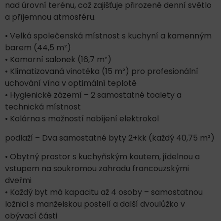
nad úrovní terénu, což zajišťuje přirozené denní světlo
a příjemnou atmosféru.
• Velká společenská místnost s kuchyní a kamenným
barem (44,5 m²)
• Komorní salonek (16,7 m²)
• Klimatizovaná vinotéka (15 m²) pro profesionální
uchování vína v optimální teplotě
• Hygienické zázemí – 2 samostatné toalety a
technická místnost
• Kolárna s možností nabíjení elektrokol
podlaží – Dva samostatné byty 2+kk (každý 40,75 m²)
• Obytný prostor s kuchyňským koutem, jídelnou a
vstupem na soukromou zahradu francouzskými
dveřmi
• Každý byt má kapacitu až 4 osoby – samostatnou
ložnici s manželskou postelí a další dvoulůžko v
obývací části