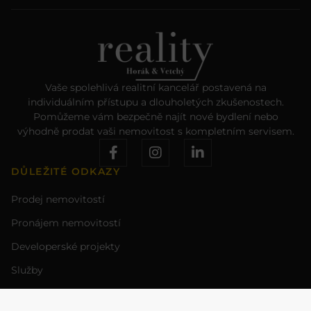
Vaše spolehlivá realitní kancelář postavená na
individuálním přístupu a dlouholetých zkušenostech.
Pomůžeme vám bezpečně najít nové bydlení nebo
výhodně prodat vaši nemovitost s kompletním servisem.
DŮLEŽITÉ ODKAZY
Prodej nemovitostí
Pronájem nemovitostí
Developerské projekty
Služby
Kontakt
PRÁVNÍ INFORMACE