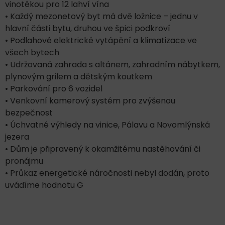
vinotékou pro 12 lahví vína
• Každý mezonetový byt má dvě ložnice – jednu v
hlavní části bytu, druhou ve špici podkroví
• Podlahové elektrické vytápění a klimatizace ve
všech bytech
• Udržovaná zahrada s altánem, zahradním nábytkem,
plynovým grilem a dětským koutkem
• Parkování pro 6 vozidel
• Venkovní kamerový systém pro zvýšenou
bezpečnost
• Úchvatné výhledy na vinice, Pálavu a Novomlýnská
jezera
• Dům je připravený k okamžitému nastěhování či
pronájmu
• Průkaz energetické náročnosti nebyl dodán, proto
uvádíme hodnotu G