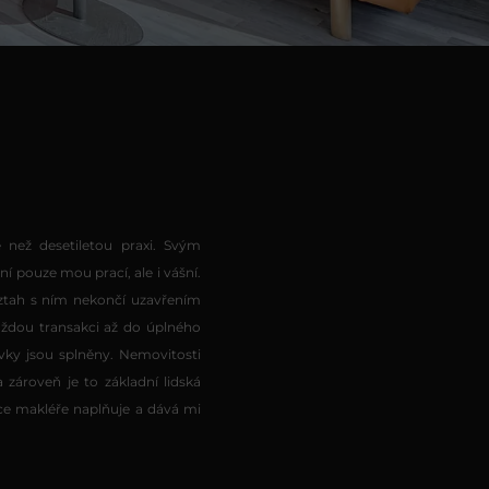
 než desetiletou praxi. Svým
í pouze mou prací, ale i vášní.
vztah s ním nekončí uzavřením
ždou transakci až do úplného
avky jsou splněny. Nemovitosti
 zároveň je to základní lidská
ce makléře naplňuje a dává mi