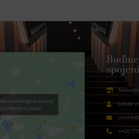
Buďme
spojení
Nádražní
měte marketingové soubory
Lukáš V
 povolte tento obsah
vnenk@h
+420 77