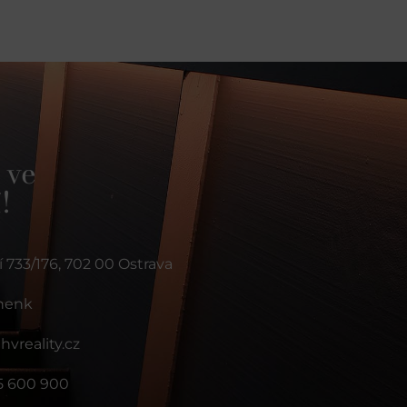
 ve
!
 733/176, 702 00 Ostrava
nenk
vreality.cz
5 600 900