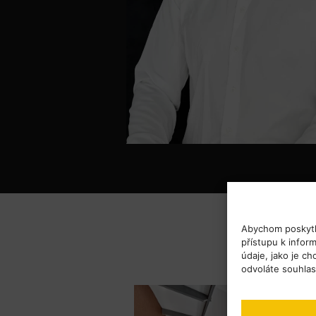
Abychom poskytli
přístupu k infor
údaje, jako je c
odvoláte souhla