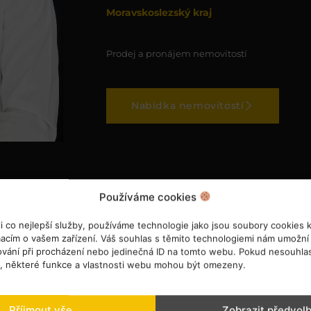
Moravskoslezský kraj
Prodej a pronájem nemovitostí
Nabídka nemovitostí
Používáme cookies
 co nejlepší služby, používáme technologie jako jsou soubory cookies 
macím o vašem zařízení. Váš souhlas s těmito technologiemi nám umožní
hování při procházení nebo jedinečná ID na tomto webu. Pokud nesouhla
s, některé funkce a vlastnosti webu mohou být omezeny.
Příjmout vše
Zobrazit předvol