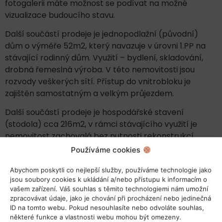
fotogalerii máte možnost se podívat na možné
vizualizace budoucího stavu.
Další součástí prodeje je jednopodlažní (původní)
dům o výměře 52m2, který navazuje v úrovni 1.PP na
stávající rodinný dům. Využití – bydlení, skladování,
drobná řemeslná výroba. V této nemovitosti jsou
rozvody veškerých sítí. Přístup do vnitrobloku je
zajištěn samostatným a velkým průjezdem.
Další součástí prodeje je hospodářské stavení
(stodola) cca 216m2, v rámci stávajícího využití je
nemovitost zachovalá bez nutnosti rekonstrukcí.
Součástí stavení je i zděná místnost určená pro
Používáme cookies
skladování a v minulosti určeno i pro bydlení.
Abychom poskytli co nejlepší služby, používáme technologie jako
Nemovitost může být součástí celku, ale lze využívat i
jsou soubory cookies k ukládání a/nebo přístupu k informacím o
samostatně.
vašem zařízení. Váš souhlas s těmito technologiemi nám umožní
zpracovávat údaje, jako je chování při procházení nebo jedinečná
Na hospodářské stavení navazují pozemky o výměře 2
ID na tomto webu. Pokud nesouhlasíte nebo odvoláte souhlas,
820m2, na kterých jsou vysázené ovocné stromy. Tyto
některé funkce a vlastnosti webu mohou být omezeny.