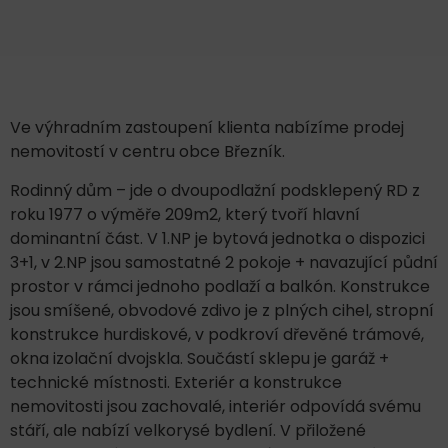
Ve výhradním zastoupení klienta nabízíme prodej
nemovitostí v centru obce Březník.
Rodinný dům – jde o dvoupodlažní podsklepený RD z
roku 1977 o výměře 209m2, který tvoří hlavní
dominantní část. V 1.NP je bytová jednotka o dispozici
3+1, v 2.NP jsou samostatné 2 pokoje + navazující půdní
prostor v rámci jednoho podlaží a balkón. Konstrukce
jsou smíšené, obvodové zdivo je z plných cihel, stropní
konstrukce hurdiskové, v podkroví dřevěné trámové,
okna izolační dvojskla. Součástí sklepu je garáž +
technické místnosti. Exteriér a konstrukce
nemovitosti jsou zachovalé, interiér odpovídá svému
stáří, ale nabízí velkorysé bydlení. V přiložené