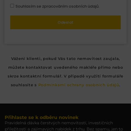
Souhlasím se zpracováním osobních údajů.
Odeslat
Vážení klienti, pokud Vás tato nemovitost zaujala,
můžete kontaktovat uvedeného makléře přímo nebo
skrze kontaktní formulář. V případě využití formuláře
souhlasíte s
Podmínkami ochrany osobních údajů
.
Přihlaste se k odběru novinek
Pravidelná dávka čerstvých nemovitostí, investičních
příležitostí a zajímavých nabídek z trhu. Bez spamu, jen to